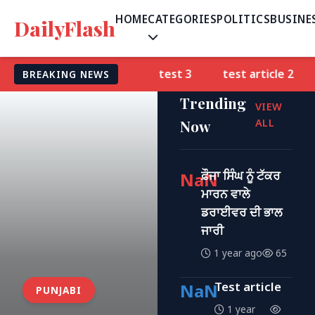
HOME
CATEGORIES
POLITICS
BUSINE
DailyFlash
ਨ ਵਾਲੇ ਡਰਾਈਵਰ ਦੀ ਭਾਲ ਜਾਰੀ
test 3
test article 2
BREAKING NEWS
Trending
VIEW
Now
ALL
ਫ਼ੌਜਾ ਸਿੰਘ ਨੂੰ ਟੱਕਰ
NaN
ਮਾਰਨ ਵਾਲੇ
ਡਰਾਈਵਰ ਦੀ ਭਾਲ
ਜਾਰੀ
1 year ago
65
Test article
NaN
PUNJABI
1 year