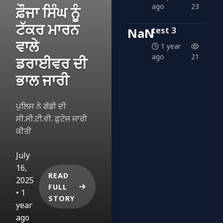
ago
23
ਫ਼ੌਜਾ ਸਿੰਘ ਨੂੰ
ਟੱਕਰ ਮਾਰਨ
test 3
NaN
ਵਾਲੇ
1 year
ago
21
ਡਰਾਈਵਰ ਦੀ
ਭਾਲ ਜਾਰੀ
ਪੁਲਿਸ ਨੇ ਗੱਡੀ ਦੀ
ਸੀ.ਸੀ.ਟੀ.ਵੀ. ਫ਼ੁਟੇਜ ਜਾਰੀ
ਕੀਤੀ
July
16,
READ
2025
FULL
• 1
STORY
year
ago